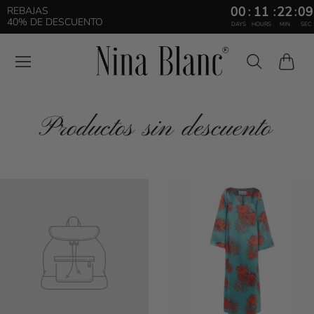
00
:
11
:
22
:
09
REBAJAS
40% DE DESCUENTO
DAYS
HOURS
MIN
SEC
Carrito
Productos sin descuento